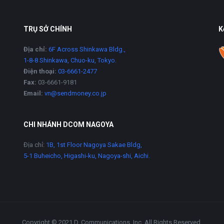
TRỤ SỞ CHÍNH
K
Địa chỉ:
6F Across Shinkawa Bldg.,
1-8-8 Shinkawa, Chuo-ku, Tokyo.
Điện thoại:
03-6661-2477
Fax:
03-6661-9181
Email:
vn@sendmoney.co.jp
CHI NHÁNH DCOM NAGOYA
Địa chỉ:
1B, 1st Floor Nagoya Sakae Bldg,
5-1 Buheicho, Higashi-ku, Nagoya-shi, Aichi.
Copyright © 2021 D. Communications, Inc. All Rights Reserved.