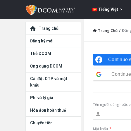
DCOM
DCOM
Tiếng Việt
Money
Money
Express
Khám
Express
Trang chủ
Trang Chủ
/
Đăn
dẫn
phá
Đăng ký mới
đường
Thẻ DCOM
Continue 
Ứng dụng DCOM
Continue
Cài đặt OTP và mật
khẩu
Phí và tỷ giá
Tên người dùng hoặc e
Hóa đơn hoàn thuế
Chuyển tiền
Mật khẩu
*