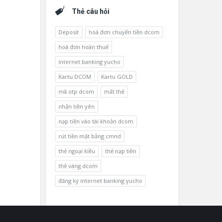
Thẻ câu hỏi
Deposit
hoá đơn chuyển tiền dcom
hoá đơn hoàn thuế
internet banking yucho
Kartu DCOM
Kartu GOLD
mã otp dcom
mất thẻ
nhận tiền yên
nạp tiền vào tài khoản dcom
rút tiền mặt bằng cmnd
thẻ ngoại kiều
thẻ nạp tiền
thẻ vàng dcom
đăng ký internet banking yucho