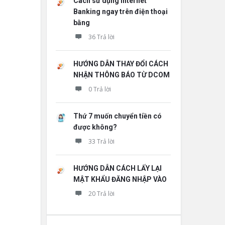
Cách sử dụng Internet
Banking ngay trên điện thoại
bằng
36 Trả lời
HƯỚNG DẪN THAY ĐỔI CÁCH
NHẬN THÔNG BÁO TỪ DCOM
0 Trả lời
Thứ 7 muốn chuyển tiền có
được không?
33 Trả lời
HƯỚNG DẪN CÁCH LẤY LẠI
MẬT KHẨU ĐĂNG NHẬP VÀO
20 Trả lời