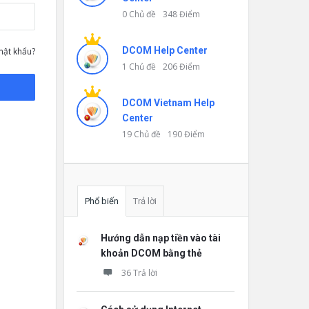
0 Chủ đề
348 Điểm
DCOM Help Center
ật khẩu?
1 Chủ đề
206 Điểm
DCOM Vietnam Help
Center
19 Chủ đề
190 Điểm
Phổ biến
Trả lời
Hướng dẫn nạp tiền vào tài
khoản DCOM bằng thẻ
36 Trả lời