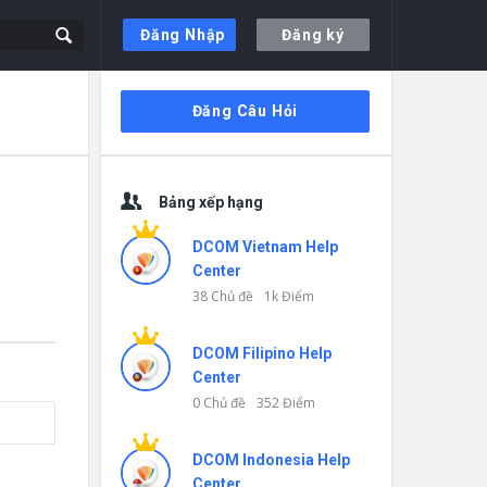
Đăng Nhập
Đăng ký
Thanh
Đăng Câu Hỏi
bên
Bảng xếp hạng
DCOM Vietnam Help
Center
38 Chủ đề
1k Điểm
DCOM Filipino Help
Center
0 Chủ đề
352 Điểm
DCOM Indonesia Help
Center