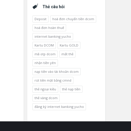
Thẻ câu hỏi
Deposit
hoá đơn chuyển tiền dcom
hoá đơn hoàn thuế
internet banking yucho
Kartu DCOM
Kartu GOLD
mã otp dcom
mất thẻ
nhận tiền yên
nạp tiền vào tài khoản dcom
rút tiền mặt bằng cmnd
thẻ ngoại kiều
thẻ nạp tiền
thẻ vàng dcom
đăng ký internet banking yucho