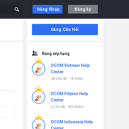
Đăng Nhập
Đăng ký
Thanh
Đăng Câu Hỏi
bên
Bảng xếp hạng
DCOM Vietnam Help
Center
38 Chủ đề
1k Điểm
DCOM Filipino Help
Center
0 Chủ đề
352 Điểm
DCOM Indonesia Help
Center