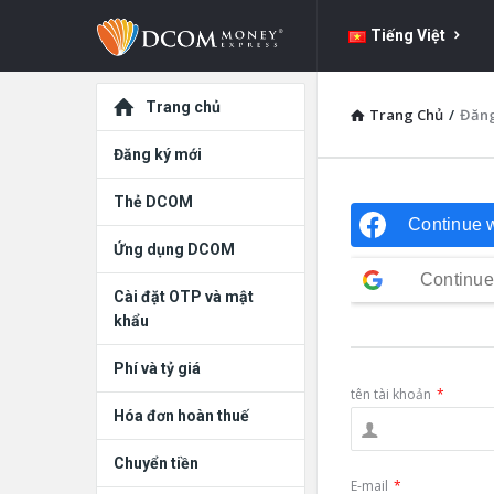
DCOM
DCOM
Tiếng Việt
Money
Money
Express
Khám
Express
Trang chủ
Trang Chủ
/
Đăng
dẫn
phá
Đăng ký mới
đường
Thẻ DCOM
Continue 
Ứng dụng DCOM
Continue
Cài đặt OTP và mật
khẩu
Phí và tỷ giá
tên tài khoản
*
Hóa đơn hoàn thuế
Chuyển tiền
E-mail
*