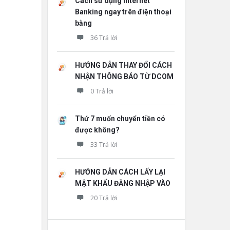
Cách sử dụng Internet
Banking ngay trên điện thoại
bằng
36 Trả lời
HƯỚNG DẪN THAY ĐỔI CÁCH
NHẬN THÔNG BÁO TỪ DCOM
0 Trả lời
Thứ 7 muốn chuyển tiền có
được không?
33 Trả lời
HƯỚNG DẪN CÁCH LẤY LẠI
MẬT KHẨU ĐĂNG NHẬP VÀO
20 Trả lời