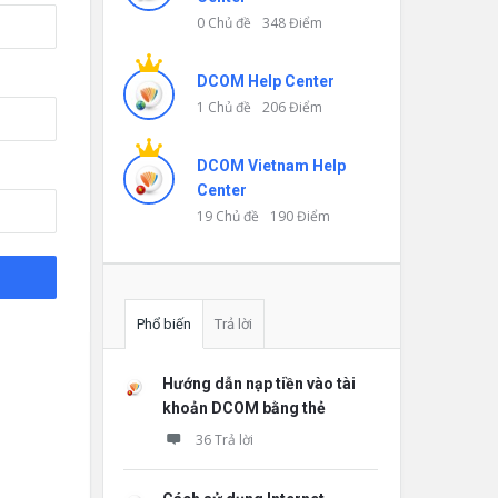
0 Chủ đề
348 Điểm
DCOM Help Center
1 Chủ đề
206 Điểm
DCOM Vietnam Help
Center
19 Chủ đề
190 Điểm
Phổ biến
Trả lời
Hướng dẫn nạp tiền vào tài
khoản DCOM bằng thẻ
36 Trả lời