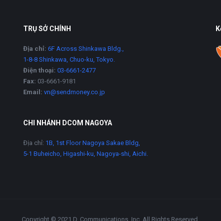
TRỤ SỞ CHÍNH
K
Địa chỉ:
6F Across Shinkawa Bldg.,
1-8-8 Shinkawa, Chuo-ku, Tokyo.
Điện thoại:
03-6661-2477
Fax:
03-6661-9181
Email:
vn@sendmoney.co.jp
CHI NHÁNH DCOM NAGOYA
Địa chỉ:
1B, 1st Floor Nagoya Sakae Bldg,
5-1 Buheicho, Higashi-ku, Nagoya-shi, Aichi.
Copyright © 2021 D. Communications, Inc. All Rights Reserved.