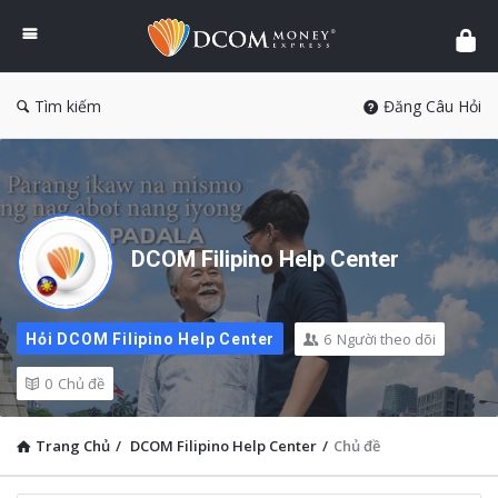
DCOM
Money
Express
Tìm kiếm
Đăng Câu Hỏi
DCOM Filipino Help Center
6
Người theo dõi
Hỏi DCOM Filipino Help Center
0
Chủ đề
Trang Chủ
/
DCOM Filipino Help Center
/
Chủ đề