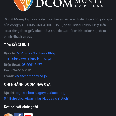
DCOM Money Express là dịch vụ chuyển tiền nhanh đến hơn 200 quốc gia
của công ty D. COMMUNICATIONS, INC., có trụ sở tại Tokyo, Nhật Bản.
Hoạt động theo giấy phép số 00001 do Cục Tài chính Hokuriku, Bộ Tài
chính Nhật Bản cấp.
TRỤ SỞ CHÍNH
Địa chỉ:
6F Across Shinkawa Bldg.,
1-8-8 Shinkawa, Chuo-ku, Tokyo.
Điện thoại:
03-6661-2477
Fax:
03-6661-9181
Email:
vn@sendmoney.co.jp
CHI NHÁNH DCOM NAGOYA
Địa chỉ:
1B, 1st Floor Nagoya Sakae Bldg,
5-1 Buheicho, Higashi-ku, Nagoya-shi, Aichi.
Kết nối với chúng tôi