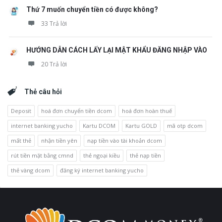
Thứ 7 muốn chuyển tiền có được không?
33 Trả lời
HƯỚNG DẪN CÁCH LẤY LẠI MẬT KHẨU ĐĂNG NHẬP VÀO
20 Trả lời
Thẻ câu hỏi
Deposit
hoá đơn chuyển tiền dcom
hoá đơn hoàn thuế
internet banking yucho
Kartu DCOM
Kartu GOLD
mã otp dcom
mất thẻ
nhận tiền yên
nạp tiền vào tài khoản dcom
rút tiền mặt bằng cmnd
thẻ ngoại kiều
thẻ nạp tiền
thẻ vàng dcom
đăng ký internet banking yucho
Chân
Trong
trang
khoảng