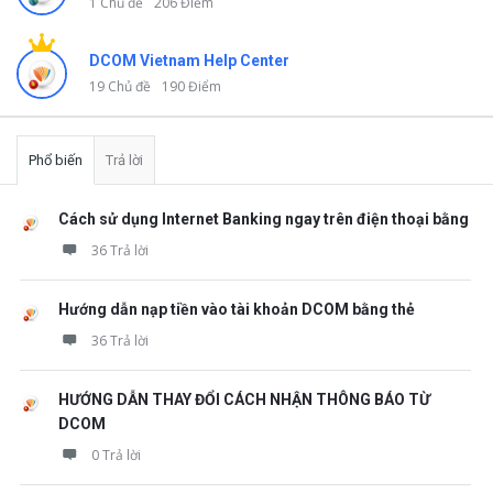
1 Chủ đề
206 Điểm
DCOM Vietnam Help Center
19 Chủ đề
190 Điểm
Phổ biến
Trả lời
Cách sử dụng Internet Banking ngay trên điện thoại bằng
36 Trả lời
Hướng dẫn nạp tiền vào tài khoản DCOM bằng thẻ
36 Trả lời
HƯỚNG DẪN THAY ĐỔI CÁCH NHẬN THÔNG BÁO TỪ
DCOM
0 Trả lời