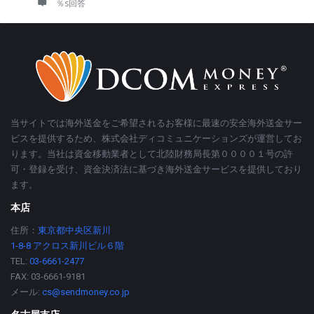
％s回答
フ
約
ッ
タ
ー
当サイトでは海外送金をご希望されるお客様に最速の安全海外送金サー
ビスを提供するため、株式会社ディコミュニケーションズが運営してお
ります。当社は資金移動業者として北陸財務局長第００００１号の許
可・登録を受け、資金決済法に基づき海外送金サービスを提供しており
ます。
本店
住所：
東京都中央区新川
1-8-8 アクロス新川ビル６階
TEL:
03-6661-2477
FAX: 03-6661-9181
メール:
cs@sendmoney.co.jp