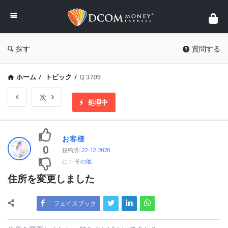
DCOM
Money
Express
探す
質問する
ホーム
/
トピック
/
Q 3709
次
処理中
お客様
0
投稿済
:
22-12-2020
に：
その他
住所を変更しました
フェイスブック