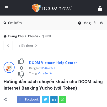
DCOM
Money
Express
Tìm kiếm
Đăng Câu Hỏi
Trang Chủ
/
Chủ đề
/
Q 4131
Tiếp theo
DCOM Vietnam Help Center
0
Đăng lúc
:
01-02-2021
Trong:
Chuyển tiền
Hướng dẫn cách chuyển khoản cho DCOM bằng 
Internet Banking Yucho (với Token)
Facebook