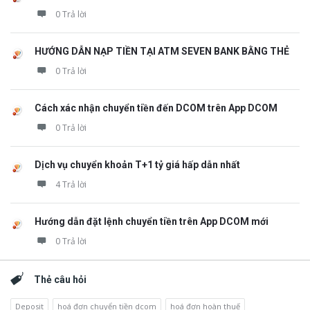
0 Trả lời
HƯỚNG DẪN NẠP TIỀN TẠI ATM SEVEN BANK BẰNG THẺ
0 Trả lời
Cách xác nhận chuyển tiền đến DCOM trên App DCOM
0 Trả lời
Dịch vụ chuyển khoản T+1 tỷ giá hấp dẫn nhất
4 Trả lời
Hướng dẫn đặt lệnh chuyển tiền trên App DCOM mới
0 Trả lời
Thẻ câu hỏi
Deposit
hoá đơn chuyển tiền dcom
hoá đơn hoàn thuế