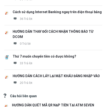
Cách sử dụng Internet Banking ngay trên điện thoại bằng
36 Trả lời
HƯỚNG DẪN THAY ĐỔI CÁCH NHẬN THÔNG BÁO TỪ
DCOM
0 Trả lời
Thứ 7 muốn chuyển tiền có được không?
33 Trả lời
HƯỚNG DẪN CÁCH LẤY LẠI MẬT KHẨU ĐĂNG NHẬP VÀO
20 Trả lời
Câu hỏi liên quan
HƯỚNG DẪN QUÉT MÃ QR NẠP TIỀN TẠI ATM SEVEN