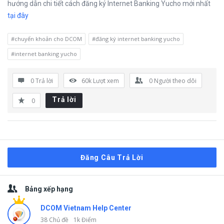
hướng dẫn chi tiết cách đăng ký Internet Banking Yucho mới nhất
tại đây
#chuyển khoản cho DCOM
#đăng ký internet banking yucho
#internet banking yucho
0 Trả lời
60k
Lượt xem
0
Người theo dõi
Trả lời
0
Đăng Câu Trả Lời
Thanh
Bảng xếp hạng
bên
DCOM Vietnam Help Center
38 Chủ đề
1k Điểm