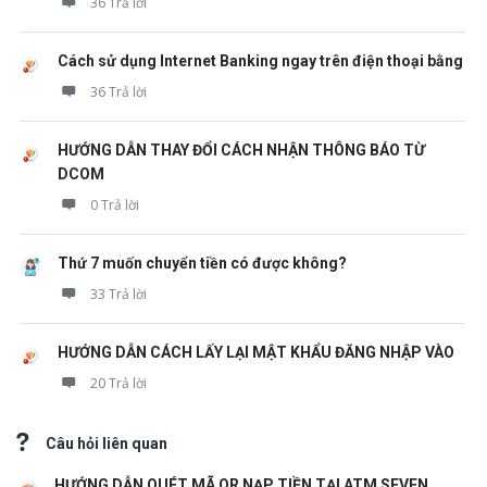
36 Trả lời
Cách sử dụng Internet Banking ngay trên điện thoại bằng
36 Trả lời
HƯỚNG DẪN THAY ĐỔI CÁCH NHẬN THÔNG BÁO TỪ
DCOM
0 Trả lời
Thứ 7 muốn chuyển tiền có được không?
33 Trả lời
HƯỚNG DẪN CÁCH LẤY LẠI MẬT KHẨU ĐĂNG NHẬP VÀO
20 Trả lời
Câu hỏi liên quan
HƯỚNG DẪN QUÉT MÃ QR NẠP TIỀN TẠI ATM SEVEN