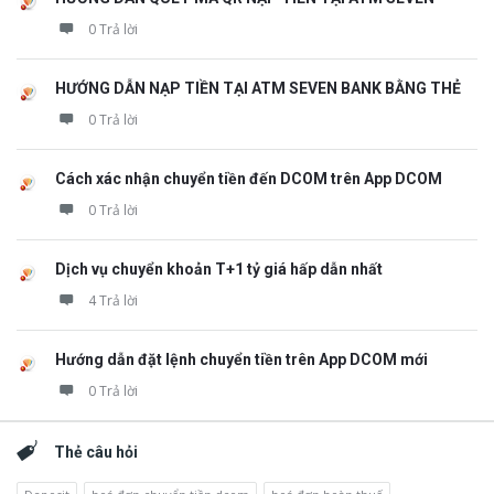
0 Trả lời
HƯỚNG DẪN NẠP TIỀN TẠI ATM SEVEN BANK BẰNG THẺ
0 Trả lời
Cách xác nhận chuyển tiền đến DCOM trên App DCOM
0 Trả lời
Dịch vụ chuyển khoản T+1 tỷ giá hấp dẫn nhất
4 Trả lời
Hướng dẫn đặt lệnh chuyển tiền trên App DCOM mới
0 Trả lời
Thẻ câu hỏi