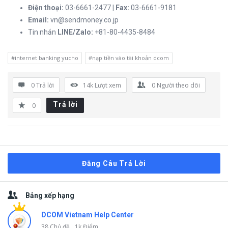
Điện thoại:
03-6661-2477 |
Fax:
03-6661-9181
Email:
vn@sendmoney.co.jp
Tin nhắn
LINE/Zalo:
+81-80-4435-8484
#internet banking yucho
#nạp tiền vào tài khoản dcom
0 Trả lời
14k
Lượt xem
0
Người theo dõi
Trả lời
0
Đăng Câu Trả Lời
Thanh
Bảng xếp hạng
bên
DCOM Vietnam Help Center
38 Chủ đề
1k Điểm