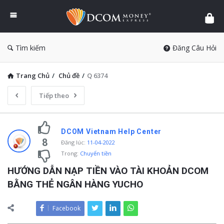
DCOM
Money
Express
Tìm kiếm
Đăng Câu Hỏi
Trang Chủ
/
Chủ đề
/
Q 6374
Tiếp theo
DCOM Vietnam Help Center
8
Đăng lúc
:
11-04-2022
Trong:
Chuyển tiền
HƯỚNG DẪN NẠP TIỀN VÀO TÀI KHOẢN DCOM 
BẰNG THẺ NGÂN HÀNG YUCHO
Facebook