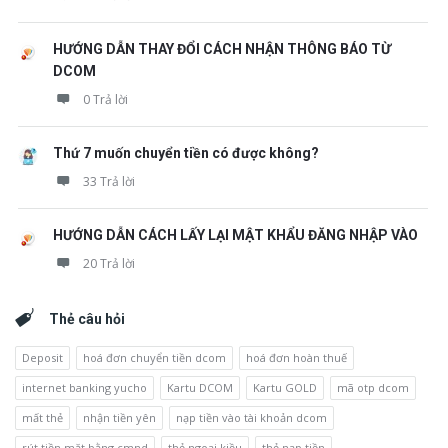
HƯỚNG DẪN THAY ĐỔI CÁCH NHẬN THÔNG BÁO TỪ
DCOM
0 Trả lời
Thứ 7 muốn chuyển tiền có được không?
33 Trả lời
HƯỚNG DẪN CÁCH LẤY LẠI MẬT KHẨU ĐĂNG NHẬP VÀO
20 Trả lời
Thẻ câu hỏi
Deposit
hoá đơn chuyển tiền dcom
hoá đơn hoàn thuế
internet banking yucho
Kartu DCOM
Kartu GOLD
mã otp dcom
mất thẻ
nhận tiền yên
nạp tiền vào tài khoản dcom
rút tiền mặt bằng cmnd
thẻ ngoại kiều
thẻ nạp tiền