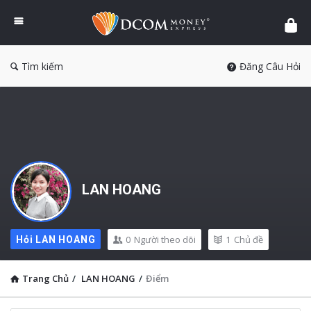
DCOM
Money
Express
Tìm kiếm
Đăng Câu Hỏi
LAN HOANG
0
Người theo dõi
1
Chủ đề
Hỏi LAN HOANG
Trang Chủ
/
LAN HOANG
/
Điểm