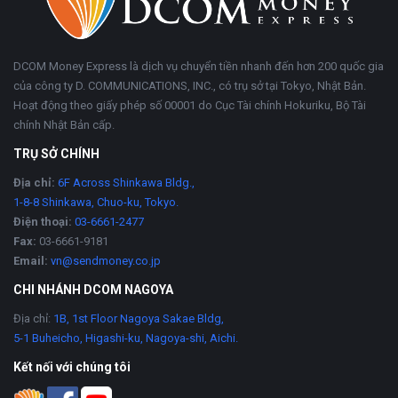
DCOM Money Express là dịch vụ chuyển tiền nhanh đến hơn 200 quốc gia
của công ty D. COMMUNICATIONS, INC., có trụ sở tại Tokyo, Nhật Bản.
Hoạt động theo giấy phép số 00001 do Cục Tài chính Hokuriku, Bộ Tài
chính Nhật Bản cấp.
TRỤ SỞ CHÍNH
Địa chỉ:
6F Across Shinkawa Bldg.,
1-8-8 Shinkawa, Chuo-ku, Tokyo.
Điện thoại:
03-6661-2477
Fax:
03-6661-9181
Email:
vn@sendmoney.co.jp
CHI NHÁNH DCOM NAGOYA
Địa chỉ:
1B, 1st Floor Nagoya Sakae Bldg,
5-1 Buheicho, Higashi-ku, Nagoya-shi, Aichi.
Kết nối với chúng tôi