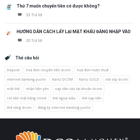
Thứ 7 muốn chuyển tiền có được không?
33 Trả lời
HƯỚNG DẪN CÁCH LẤY LẠI MẬT KHẨU ĐĂNG NHẬP VÀO
20 Trả lời
Thẻ câu hỏi
Deposit
hoá đơn chuyển tiền dcom
hoá đơn hoàn thuế
internet banking yucho
Kartu DCOM
Kartu GOLD
mã otp dcom
mất thẻ
nhận tiền yên
nạp tiền vào tài khoản dcom
rút tiền mặt bằng cmnd
thẻ ngoại kiều
thẻ nạp tiền
thẻ vàng dcom
đăng ký internet banking yucho
Chân
Trong
trang
khoảng