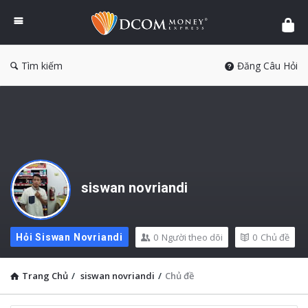
DCOM
Money
Express
Tìm kiếm
Đăng Câu Hỏi
siswan novriandi
0
Người theo dõi
0
Chủ đề
Hỏi Siswan Novriandi
Trang Chủ
/
siswan novriandi
/
Chủ đề