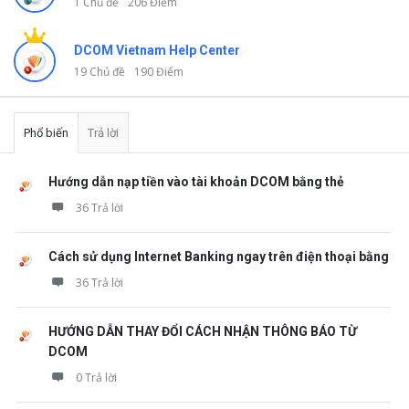
1 Chủ đề
206 Điểm
DCOM Vietnam Help Center
19 Chủ đề
190 Điểm
Phổ biến
Trả lời
Hướng dẫn nạp tiền vào tài khoản DCOM bằng thẻ
36 Trả lời
Cách sử dụng Internet Banking ngay trên điện thoại bằng
36 Trả lời
HƯỚNG DẪN THAY ĐỔI CÁCH NHẬN THÔNG BÁO TỪ
DCOM
0 Trả lời