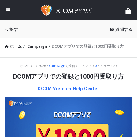
DCOM
Money
Express
探す
質問する
ホーム
/
Campaign
/
DCOMアプリでの登録と1000円受取り方
オン
:
09-07-2026
Campaign
で投稿
コメント：
0
ビュー：2k
DCOMアプリでの登録と1000円受取り方
DCOM Vietnam Help Center