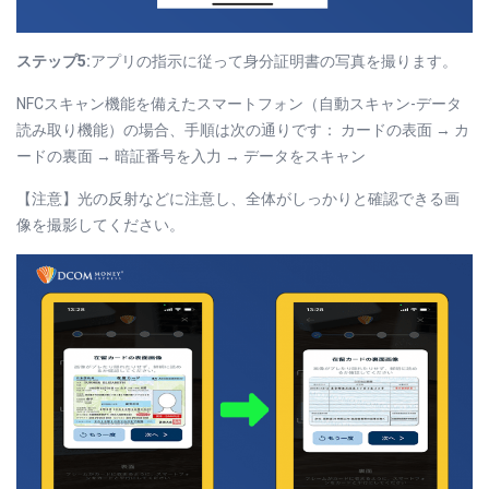
ステップ5:
アプリの指示に従って身分証明書の写真を撮ります。
NFCスキャン機能を備えたスマートフォン（自動スキャン-データ
読み取り機能）の場合、手順は次の通りです： カードの表面 → カ
ードの裏面 → 暗証番号を入力 → データをスキャン
【注意】光の反射などに注意し、全体がしっかりと確認できる画
像を撮影してください。