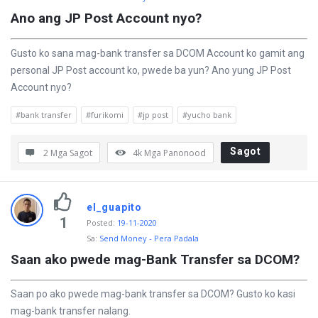
t
Ano ang JP Post Account nyo?
a
Gusto ko sana mag-bank transfer sa DCOM Account ko gamit ang
n
personal JP Post account ko, pwede ba yun? Ano yung JP Post
u
Account nyo?
n
#bank transfer
#furikomi
#jp post
#yucho bank
g
a
Sagot
2 Mga Sagot
4k
Mga Panonood
n
el_guapito
1
Posted
:
19-11-2020
Sa:
Send Money - Pera Padala
Saan ako pwede mag-Bank Transfer sa DCOM?
Saan po ako pwede mag-bank transfer sa DCOM? Gusto ko kasi
mag-bank transfer nalang.