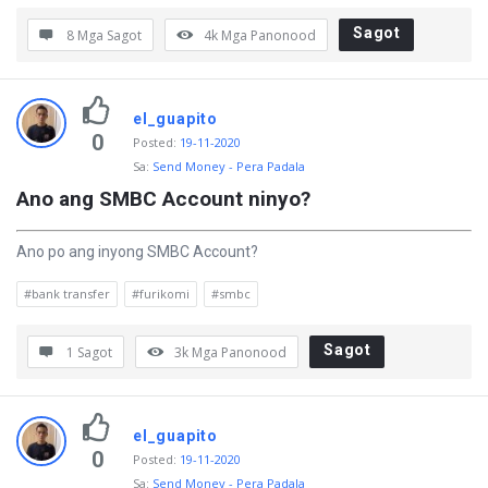
a
Sagot
8 Mga Sagot
4k
Mga Panonood
g
o
n
el_guapito
0
Posted
:
19-11-2020
g
Sa:
Send Money - Pera Padala
D
Ano ang SMBC Account ninyo?
i
s
Ano po ang inyong SMBC Account?
c
#bank transfer
#furikomi
#smbc
y
M
Sagot
1 Sagot
3k
Mga Panonood
g
a
el_guapito
K
0
Posted
:
19-11-2020
a
Sa:
Send Money - Pera Padala