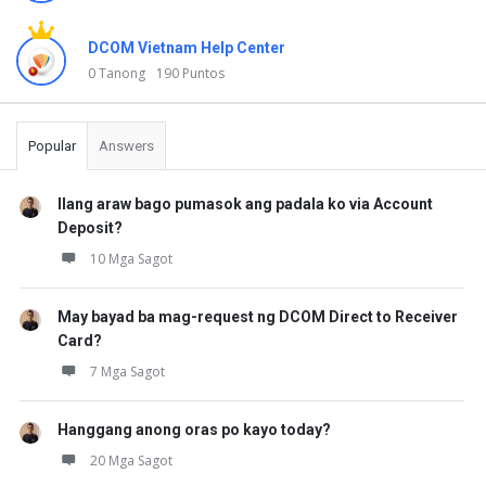
DCOM Vietnam Help Center
0 Tanong
190 Puntos
Popular
Answers
Ilang araw bago pumasok ang padala ko via Account
Deposit?
10 Mga Sagot
May bayad ba mag-request ng DCOM Direct to Receiver
Card?
7 Mga Sagot
Hanggang anong oras po kayo today?
20 Mga Sagot