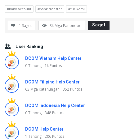
#bank account
#bank transfer
#furikomi
Sagot
1 Sagot
3k
Mga Panonood
Sidebar
User Ranking
DCOM Vietnam Help Center
0 Tanong
1k Puntos
DCOM Filipino Help Center
63 Mga Katanungan
352 Puntos
DCOM Indonesia Help Center
0 Tanong
348 Puntos
DCOM Help Center
1 Tanong
206 Puntos