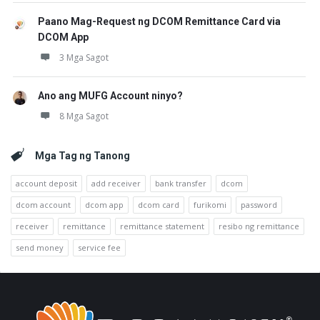
Paano Mag-Request ng DCOM Remittance Card via
DCOM App
3 Mga Sagot
Ano ang MUFG Account ninyo?
8 Mga Sagot
Mga Tag ng Tanong
account deposit
add receiver
bank transfer
dcom
dcom account
dcom app
dcom card
furikomi
password
receiver
remittance
remittance statement
resibo ng remittance
send money
service fee
Footer
Tungkol
sa