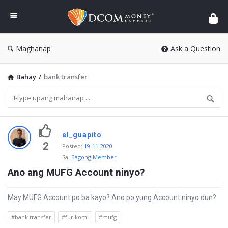
DCOM
Money
Express
Maghanap
Ask a Question
Bahay
/
bank transfer
P
el_guapito
i
2
Posted
:
19-11-2020
Sa:
Bagong Member
n
Ano ang MUFG Account ninyo?
a
k
May MUFG Account po ba kayo? Ano po yung Account ninyo dun?
a
#bank transfer
#furikomi
#mufg
b