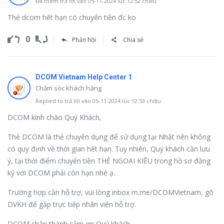
Đã thêm trả lời vào 05-11-2024 lúc 12:52 chiều
Thẻ dcom hết hạn có chuyển tiền đc ko
0
Phản hồi
Chia sẻ
DCOM Vietnam Help Center 1
Chăm sóc khách hàng
Replied to trả lời vào 05-11-2024 lúc 12:53 chiều
DCOM kính chào Quý Khách,
Thẻ DCOM là thẻ chuyên dụng để sử dụng tại Nhật nên không
có quy định về thời gian hết hạn. Tuy nhiên, Quý khách cần lưu
ý, tại thời điểm chuyển tiền THẺ NGOẠI KIỀU trong hồ sơ đăng
ký với DCOM phải còn hạn nhé ạ.
Trường hợp cần hỗ trợ, vui lòng inbox m.me/DCOMVietnam, gõ
DVKH để gặp trực tiếp nhân viên hỗ trợ.
DCOM chân thành cảm ơn Quý khách.