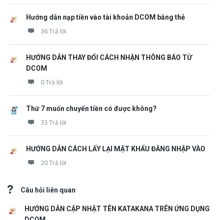
Hướng dẫn nạp tiền vào tài khoản DCOM bằng thẻ
36 Trả lời
HƯỚNG DẪN THAY ĐỔI CÁCH NHẬN THÔNG BÁO TỪ
DCOM
0 Trả lời
Thứ 7 muốn chuyển tiền có được không?
33 Trả lời
HƯỚNG DẪN CÁCH LẤY LẠI MẬT KHẨU ĐĂNG NHẬP VÀO
20 Trả lời
Câu hỏi liên quan
HƯỚNG DẪN CẬP NHẬT TÊN KATAKANA TRÊN ỨNG DỤNG
DCOM