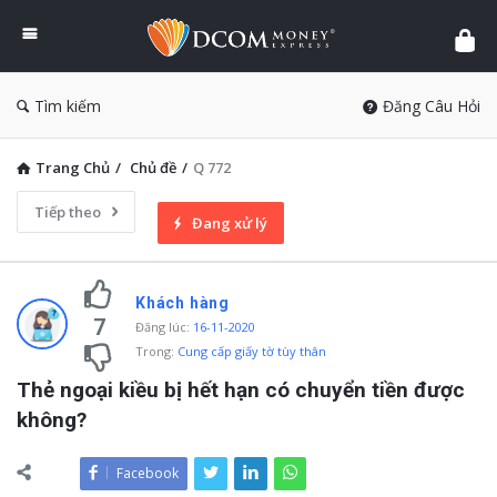
DCOM
Money
Express
Tìm kiếm
Đăng Câu Hỏi
Trang Chủ
/
Chủ đề
/
Q 772
Tiếp theo
Đang xử lý
Khách hàng
7
Đăng lúc
:
16-11-2020
Trong:
Cung cấp giấy tờ tùy thân
Thẻ ngoại kiều bị hết hạn có chuyển tiền được 
không?
Facebook