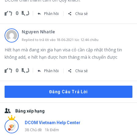
0
Phản hồi
Chia sẻ
Nguyen Nhatle
Replied to trả lời vào 18-06-2021 lúc 12:44 chiều
Hết hạn mà đang xin gia hạn visa có cần cập nhật thông tin
không add, e hết hạn được hơn tháng mà k chuyển được
0
Phản hồi
Chia sẻ
Đăng Câu Trả Lời
Thanh
Bảng xếp hạng
bên
DCOM Vietnam Help Center
38 Chủ đề
1k Điểm