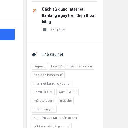
Cách sử dụng Internet
Banking ngay trên điện thoại
bằng
36 Trả lời
Thẻ câu hỏi
Deposit
hoá đơn chuyển tiền dcom
hoá đơn hoàn thuế
internet banking yucho
Kartu DCOM
Kartu GOLD
mã otp dcom
mất thẻ
nhận tiền yên
nạp tiền vào tài khoản dcom
rút tiền mặt bằng cmnd