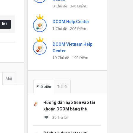
0 Chủ đề
348 Điểm
DCOM Help Center
 lời
1 Chủ đề
206 Điểm
DCOM Vietnam Help
Center
19 Chủ đề
190 Điểm
Mới
Phổ biến
Trả lời
Hướng dẫn nạp tiền vào tài
khoản DCOM bằng thẻ
36 Trả lời