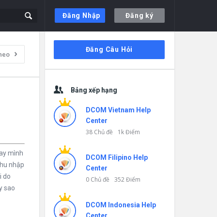
Đăng Nhập
Đăng ký
Thanh
Đăng Câu Hỏi
heo
bên
Bảng xếp hạng
DCOM Vietnam Help
Center
38 Chủ đề
1k Điểm
nay mình
DCOM Filipino Help
 thu nhập
Center
i do
0 Chủ đề
352 Điểm
y sao
DCOM Indonesia Help
Center