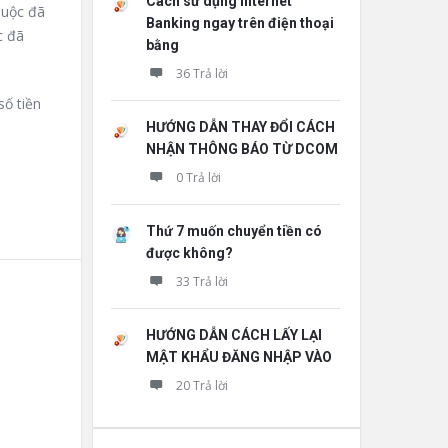
Cách sử dụng Internet
huộc đã
Banking ngay trên điện thoại
c đã
bằng
36 Trả lời
số tiền
HƯỚNG DẪN THAY ĐỔI CÁCH
NHẬN THÔNG BÁO TỪ DCOM
0 Trả lời
Thứ 7 muốn chuyển tiền có
được không?
33 Trả lời
HƯỚNG DẪN CÁCH LẤY LẠI
MẬT KHẨU ĐĂNG NHẬP VÀO
20 Trả lời