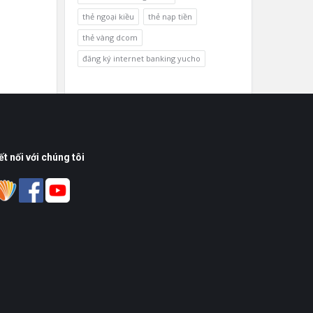
thẻ ngoại kiều
thẻ nạp tiền
thẻ vàng dcom
đăng ký internet banking yucho
ết nối với chúng tôi