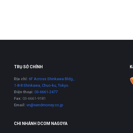
TRỤ SỞ CHÍNH
K
Địa chỉ:
6F Across Shinkawa Bldg.,
1-8-8 Shinkawa, Chuo-ku, Tokyo.
Điện thoại:
03-6661-2477
Fax:
03-6661-9181
Email:
vn@sendmoney.co.jp
CHI NHÁNH DCOM NAGOYA