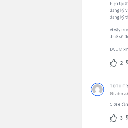
Hiện tại 
đăng ký v
đăng ký th
Vì vậy tr
thuế sẽ đ
DCOM xin
2
TOTHIT
Đã thêm trả 
C ơi e cầ
3