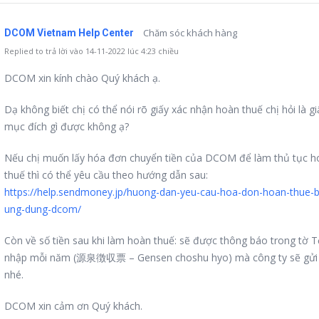
Chăm sóc khách hàng
DCOM Vietnam Help Center
Replied to trả lời vào 14-11-2022 lúc 4:23 chiều
DCOM xin kính chào Quý khách ạ.
Dạ không biết chị có thể nói rõ giấy xác nhận hoàn thuế chị hỏi là gi
mục đích gì được không ạ?
Nếu chị muốn lấy hóa đơn chuyển tiền của DCOM để làm thủ tục h
thuế thì có thể yêu cầu theo hướng dẫn sau:
https://help.sendmoney.jp/huong-dan-yeu-cau-hoa-don-hoan-thue-
ung-dung-dcom/
Còn về số tiền sau khi làm hoàn thuế: sẽ được thông báo trong tờ 
nhập mỗi năm (源泉徴収票 – Gensen choshu hyo) mà công ty sẽ gửi 
nhé.
DCOM xin cảm ơn Quý khách.