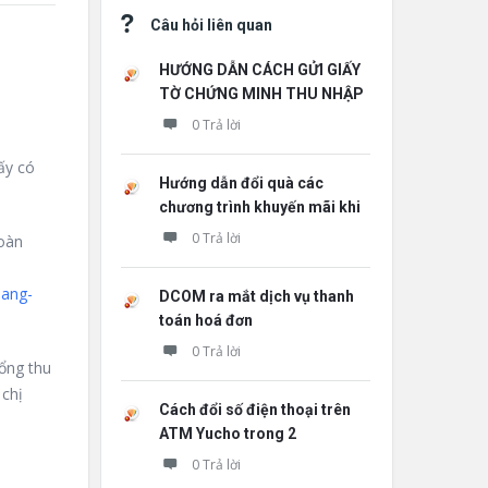
Câu hỏi liên quan
HƯỚNG DẪN CÁCH GỬI GIẤY
TỜ CHỨNG MINH THU NHẬP
0 Trả lời
ấy có
Hướng dẫn đổi quà các
chương trình khuyến mãi khi
0 Trả lời
oàn
bang-
DCOM ra mắt dịch vụ thanh
toán hoá đơn
0 Trả lời
Tổng thu
chị
Cách đổi số điện thoại trên
ATM Yucho trong 2
0 Trả lời