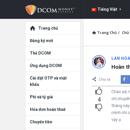
DCOM
DCOM
Tiếng Việt
Money
Money
Express
Khám
Express
Trang chủ
Trang Chủ
/
Chủ 
dẫn
phá
Đăng ký mới
đường
Thẻ DCOM
LAN HO
Ứng dụng DCOM
Hoàn t
Cài đặt OTP và mật
Chia sẻ
khẩu
Chào ad, 
Phí và tỷ giá
4
chỉ chuyển
tháng này 
Hóa đơn hoàn thuế
mình chỉ c
vậy ạ
Chuyển tiền