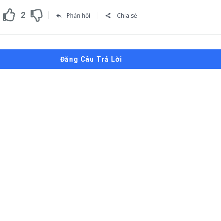
2
Phản hồi
Chia sẻ
Đăng Câu Trả Lời