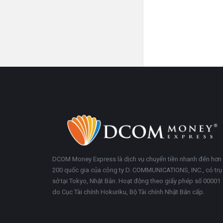
Chân
Trong
trang
khoảng
DCOM Money Express là dịch vụ chuyển tiền nhanh đến hơn
200 quốc gia của công ty D. COMMUNICATIONS, INC., có trụ
sở tại Tokyo, Nhật Bản. Hoạt động theo giấy phép số 00001
do Cục Tài chính Hokuriku, Bộ Tài chính Nhật Bản cấp.