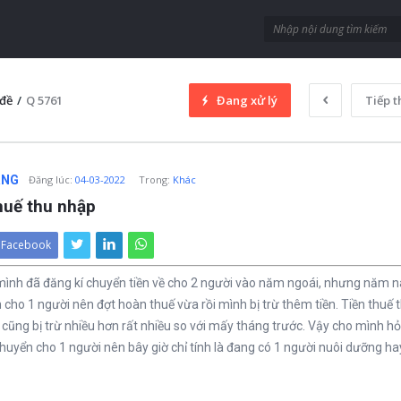
đề
/
Q 5761
Đang xử lý
Tiếp t
ANG
Đăng lúc
:
04-03-2022
Trong:
Khác
huế thu nhập
Facebook
mình đã đăng kí chuyển tiền về cho 2 người vào năm ngoái, nhưng năm 
 cho 1 người nên đợt hoàn thuế vừa rồi mình bị trừ thêm tiền. Tiền thuế
cũng bị trừ nhiều hơn rất nhiều so với mấy tháng trước. Vậy cho mình hỏ
huyển cho 1 người nên bây giờ chỉ tính là đang có 1 người nuôi dưỡng ha