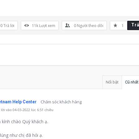
Trả
0 Trả lời
11k
Lượt xem
0
Người theo dõi
1
Nổi bật
Cũ nhất
Chăm sóc khách hàng
tnam Help Center
lời vào 04-03-2022 lúc 6:51 chiều
kính chào Quý khách ạ.
úng như chị đã hỏi ạ.