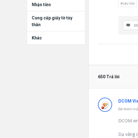
#câu hỏi
Nhận tiền
Cung cấp giấy tờ tùy
thân
65
Khác
650 Trả lời
DCOM Vie
Đã thêm trả 
DCOM xin 
Dạ vâng đ