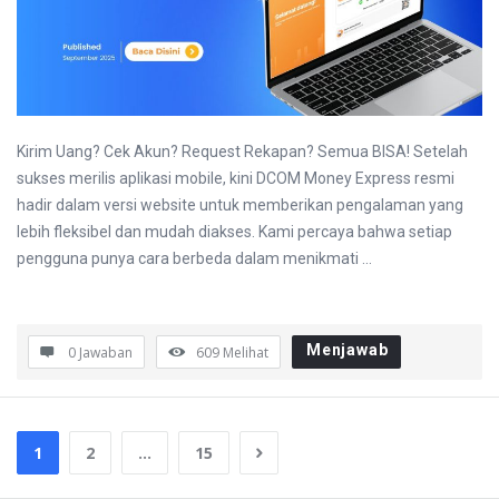
Kirim Uang? Cek Akun? Request Rekapan? Semua BISA! Setelah
sukses merilis aplikasi mobile, kini DCOM Money Express resmi
hadir dalam versi website untuk memberikan pengalaman yang
lebih fleksibel dan mudah diakses. Kami percaya bahwa setiap
pengguna punya cara berbeda dalam menikmati ...
Menjawab
0 Jawaban
609
Melihat
1
2
…
15