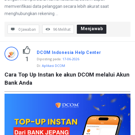
memverifikasi data pelanggan secara lebih akurat saat
menghubungkan rekening ...
Menjawab
0 Jawaban
96
Melihat
DCOM Indonesia Help Center
1
Diposting pada
:
17-06-2026
Di:
Aplikasi DCOM
Cara Top Up Instan ke akun DCOM melalui Akun 
Bank Anda