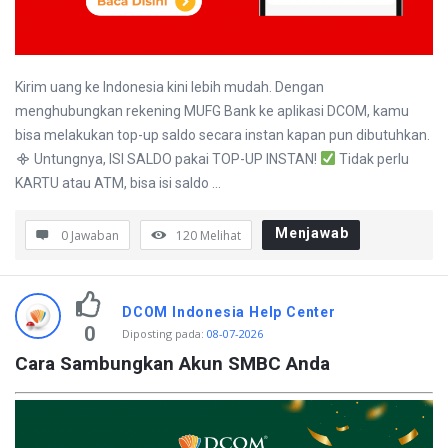
u
P
e
Kirim uang ke Indonesia kini lebih mudah. Dengan
r
menghubungkan rekening MUFG Bank ke aplikasi DCOM, kamu
t
bisa melakukan top-up saldo secara instan kapan pun dibutuhkan.
a
᯽ Untungnya, ISI SALDO pakai TOP-UP INSTAN!
Tidak perlu
KARTU atau ATM, bisa isi saldo ...
n
y
Menjawab
0 Jawaban
120
Melihat
a
a
n
DCOM Indonesia Help Center
0
Diposting pada
:
08-07-2026
Cara Sambungkan Akun SMBC Anda