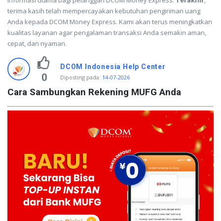
informasi utama bagi pelanggan DCOM Money Express.
Terakhir
,
terima kasih telah mempercayakan kebutuhan pengiriman uang
Anda kepada DCOM Money Express. Kami akan terus meningkatkan
kualitas layanan agar pengalaman transaksi Anda semakin aman,
cepat, dan nyaman.
D
DCOM Indonesia Help Center
i
0
Diposting pada
:
14-07-2026
s
Cara Sambungkan Rekening MUFG Anda
c
y
T
e
r
b
a
r