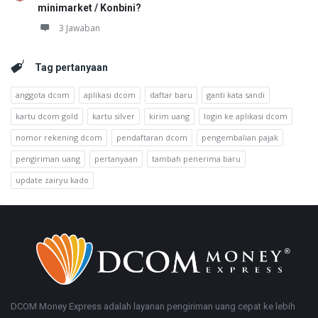
minimarket / Konbini?
3 Jawaban
Tag pertanyaan
anggota dcom
aplikasi dcom
daftar baru
ganti kata sandi
kartu dcom gold
kartu silver
kirim uang
login ke aplikasi dcom
nomor rekening dcom
pendaftaran dcom
pengembalian pajak
pengiriman uang
pertanyaan
tambah penerima baru
update zairyu kado
Footer
Tentang
DCOM Money Express adalah layanan pengiriman uang cepat ke lebih