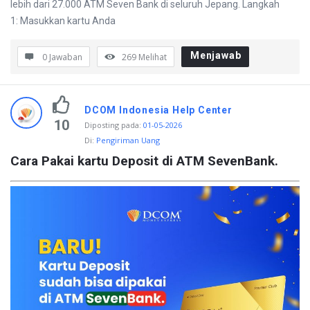
lebih dari 27.000 ATM Seven Bank di seluruh Jepang. Langkah
1: Masukkan kartu Anda
Menjawab
0 Jawaban
269
Melihat
DCOM Indonesia Help Center
10
Diposting pada
:
01-05-2026
Di:
Pengiriman Uang
Cara Pakai kartu Deposit di ATM SevenBank.