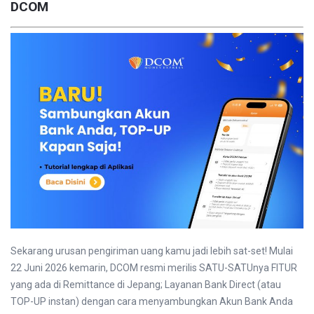
DCOM
Sekarang urusan pengiriman uang kamu jadi lebih sat-set! Mulai
22 Juni 2026 kemarin, DCOM resmi merilis SATU-SATUnya FITUR
yang ada di Remittance di Jepang; Layanan Bank Direct (atau
TOP-UP instan) dengan cara menyambungkan Akun Bank Anda