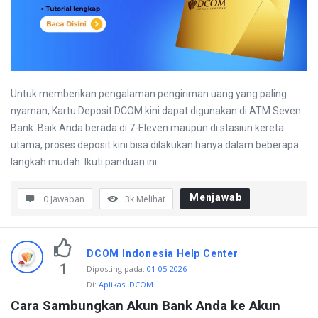
Untuk memberikan pengalaman pengiriman uang yang paling
nyaman, Kartu Deposit DCOM kini dapat digunakan di ATM Seven
Bank. Baik Anda berada di 7-Eleven maupun di stasiun kereta
utama, proses deposit kini bisa dilakukan hanya dalam beberapa
langkah mudah. Ikuti panduan ini ...
Menjawab
0 Jawaban
3k
Melihat
DCOM Indonesia Help Center
1
Diposting pada
:
01-05-2026
Di:
Aplikasi DCOM
Cara Sambungkan Akun Bank Anda ke Akun 