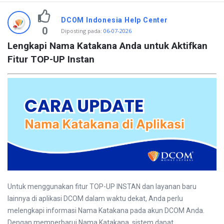
DCOM Indonesia Help Center
0
Diposting pada
:
06-07-2026
Lengkapi Nama Katakana Anda untuk Aktifkan 
Fitur TOP-UP Instan
Untuk menggunakan fitur TOP-UP INSTAN dan layanan baru
lainnya di aplikasi DCOM dalam waktu dekat, Anda perlu
melengkapi informasi Nama Katakana pada akun DCOM Anda.
Dengan memperbarui Nama Katakana, sistem dapat