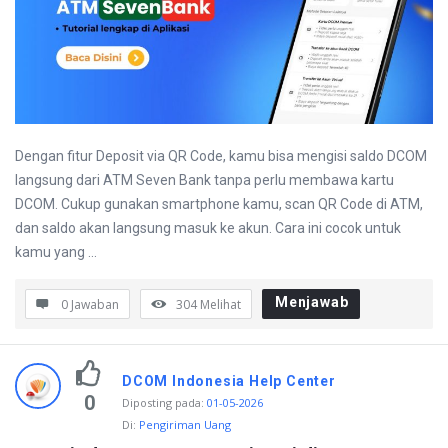
Dengan fitur Deposit via QR Code, kamu bisa mengisi saldo DCOM
langsung dari ATM Seven Bank tanpa perlu membawa kartu
DCOM. Cukup gunakan smartphone kamu, scan QR Code di ATM,
dan saldo akan langsung masuk ke akun. Cara ini cocok untuk
kamu yang ...
Menjawab
0 Jawaban
304
Melihat
DCOM Indonesia Help Center
0
Diposting pada
:
01-05-2026
Di:
Pengiriman Uang