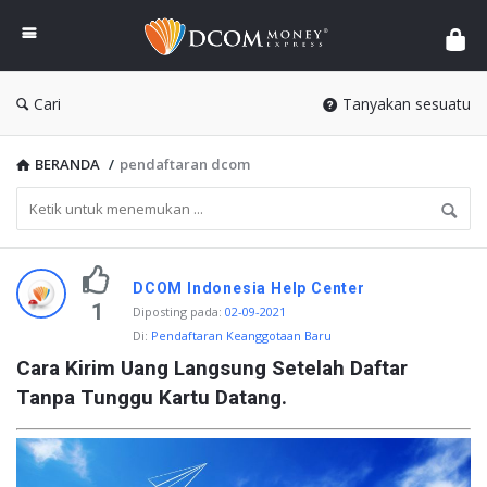
DCOM
Money
Express
Cari
Tanyakan sesuatu
BERANDA
/
pendaftaran dcom
D
DCOM Indonesia Help Center
i
1
Diposting pada
:
02-09-2021
Di:
Pendaftaran Keanggotaan Baru
s
Cara Kirim Uang Langsung Setelah Daftar 
c
Tanpa Tunggu Kartu Datang.
y
T
e