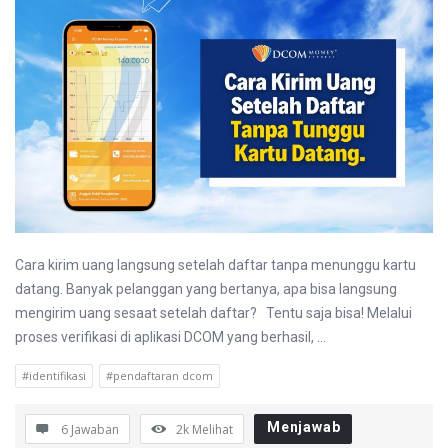
r
b
a
r
u
P
e
r
t
Cara kirim uang langsung setelah daftar tanpa menunggu kartu
a
datang. Banyak pelanggan yang bertanya, apa bisa langsung
mengirim uang sesaat setelah daftar? Tentu saja bisa! Melalui
n
proses verifikasi di aplikasi DCOM yang berhasil, ...
y
a
#identifikasi
#pendaftaran dcom
a
Menjawab
6 Jawaban
2k
Melihat
n