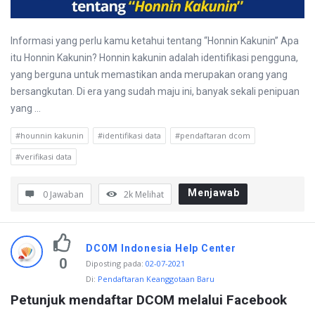
Informasi yang perlu kamu ketahui tentang “Honnin Kakunin” Apa
itu Honnin Kakunin? Honnin kakunin adalah identifikasi pengguna,
yang berguna untuk memastikan anda merupakan orang yang
bersangkutan. Di era yang sudah maju ini, banyak sekali penipuan
yang ...
#hounnin kakunin
#identifikasi data
#pendaftaran dcom
#verifikasi data
Menjawab
0 Jawaban
2k
Melihat
DCOM Indonesia Help Center
0
Diposting pada
:
02-07-2021
Di:
Pendaftaran Keanggotaan Baru
Petunjuk mendaftar DCOM melalui Facebook