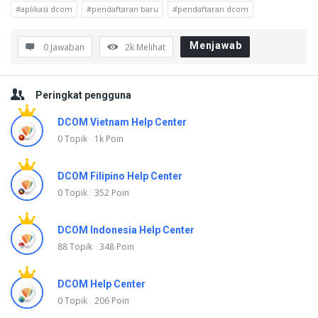
#aplikasi dcom
#pendaftaran baru
#pendaftaran dcom
Menjawab
0 Jawaban
2k
Melihat
Sidebar
Peringkat pengguna
DCOM Vietnam Help Center
0 Topik
1k Poin
DCOM Filipino Help Center
0 Topik
352 Poin
DCOM Indonesia Help Center
88 Topik
348 Poin
DCOM Help Center
0 Topik
206 Poin