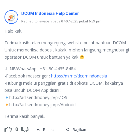
DCOM Indonesia Help Center
Replied to jawaban pada 07-07-2025 pukul 6:39 pm
Halo kak,
Terima kasih telah mengunjungi website pusat bantuan DCOM.
Untuk memeriksa deposit kakak, mohon langsung menghubungi
operator DCOM untuk bantuan ya kak
:
-LINE/WhatsApp : +81-80-4435-8484
-Facebook messenger :
https://m.me/dcomindonesia
-Hubungi melalui panggilan gratis di aplikasi DCOM, kakaknya
bisa unduh DCOM App disini :
http://ad.sendmoney.jp/pr/iOS
http://ad.sendmoney.jp/pr/Android
Terima kasih banyak.
0
Balasan
Bagikan