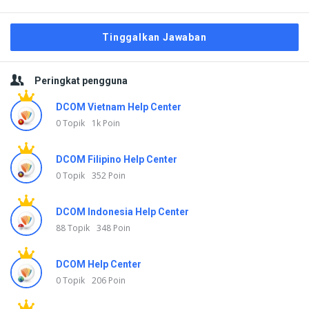
Tinggalkan Jawaban
Sidebar
Peringkat pengguna
DCOM Vietnam Help Center
0 Topik
1k Poin
DCOM Filipino Help Center
0 Topik
352 Poin
DCOM Indonesia Help Center
88 Topik
348 Poin
DCOM Help Center
0 Topik
206 Poin