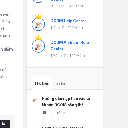
0 Chủ đề
348 Điểm
:
sa xong
DCOM Help Center
thể làm
1 Chủ đề
206 Điểm
h cho
 5 năm
DCOM Vietnam Help
Center
xin giảm
19 Chủ đề
190 Điểm
y nếu
 năm
Phổ biến
Trả lời
Hướng dẫn nạp tiền vào tài
khoản DCOM bằng thẻ
36 Trả lời
 lời