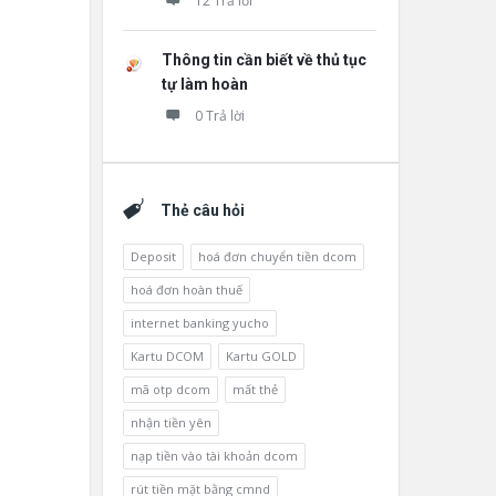
12 Trả lời
Thông tin cần biết về thủ tục
tự làm hoàn
0 Trả lời
Thẻ câu hỏi
Deposit
hoá đơn chuyển tiền dcom
hoá đơn hoàn thuế
internet banking yucho
Kartu DCOM
Kartu GOLD
mã otp dcom
mất thẻ
nhận tiền yên
nạp tiền vào tài khoản dcom
rút tiền mặt bằng cmnd