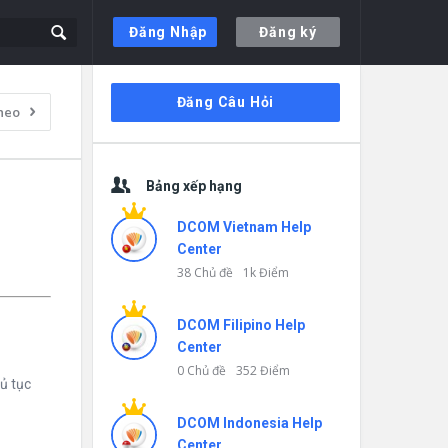
Đăng Nhập
Đăng ký
Thanh
Đăng Câu Hỏi
heo
bên
Bảng xếp hạng
DCOM Vietnam Help
Center
38 Chủ đề
1k Điểm
DCOM Filipino Help
Center
0 Chủ đề
352 Điểm
ủ tục
DCOM Indonesia Help
Center