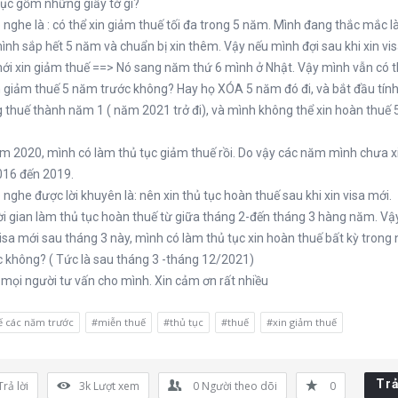
tục gồm những giấy tờ gì?
 nghe là : có thể xin giảm thuế tối đa trong 5 năm. Mình đang thắc mắc là
mình sắp hết 5 năm và chuẩn bị xin thêm. Vậy nếu mình đợi sau khi xin vi
mới xin giảm thuế ==> Nó sang năm thứ 6 mình ở Nhật. Vậy mình vẫn có 
in giảm thuế 5 năm trước không? Hay họ XÓA 5 năm đó đi, và bắt đầu tín
 thuế thành năm 1 ( năm 2021 trở đi), và mình không thể xin hoàn thuế
năm 2020, mình có làm thủ tục giảm thuế rồi. Do vậy các năm mình chưa 
2016 đến 2019.
 nghe được lời khuyên là: nên xin thủ tục hoàn thuế sau khi xin visa mới.
hời gian làm thủ tục hoàn thuế từ giữa tháng 2-đến tháng 3 hàng năm. Vậ
isa mới sau tháng 3 này, mình có làm thủ tục xin hoàn thuế bất kỳ trong
 không? ( Tức là sau tháng 3 -tháng 12/2021)
mọi người tư vấn cho mình. Xin cảm ơn rất nhiều
ế các năm trước
#miễn thuế
#thủ tục
#thuế
#xin giảm thuế
Trả
Trả lời
3k
Lượt xem
0
Người theo dõi
0