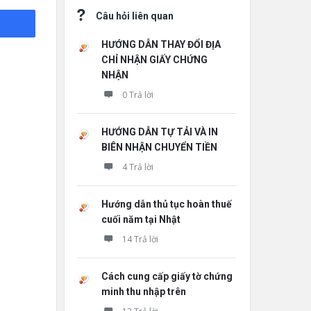
Câu hỏi liên quan
HƯỚNG DẪN THAY ĐỔI ĐỊA
CHỈ NHẬN GIẤY CHỨNG
NHẬN
0 Trả lời
HƯỚNG DẪN TỰ TẢI VÀ IN
BIÊN NHẬN CHUYỂN TIỀN
4 Trả lời
Hướng dẫn thủ tục hoàn thuế
cuối năm tại Nhật
14 Trả lời
Cách cung cấp giấy tờ chứng
minh thu nhập trên