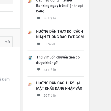
Cách sử dụng Internet
Banking ngay trên điện thoại
bằng
36 Trả lời
HƯỚNG DẪN THAY ĐỔI CÁCH
NHẬN THÔNG BÁO TỪ DCOM
Mới
0 Trả lời
Thứ 7 muốn chuyển tiền có
được không?
33 Trả lời
ế kiểm
HƯỚNG DẪN CÁCH LẤY LẠI
MẬT KHẨU ĐĂNG NHẬP VÀO
20 Trả lời