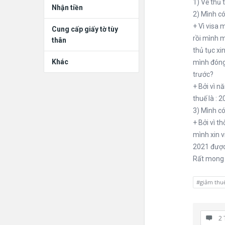
1) Về thủ 
Nhận tiền
2) Mình có
+ Vì visa 
Cung cấp giấy tờ tùy
rồi mình 
thân
thủ tục x
Khác
mình đóng
trước?
+ Bởi vì 
thuế là : 
3) Mình có
+ Bởi vì t
mình xin v
2021 được
Rất mong 
#giảm thu
2 