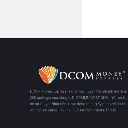
Chân
Trong
trang
khoảng
DCOM Money Express là dịch vụ chuyển tiền nhanh đến hơn
200 quốc gia của công ty D. COMMUNICATIONS, INC., có trụ
sở tại Tokyo, Nhật Bản. Hoạt động theo giấy phép số 00001
do Cục Tài chính Hokuriku, Bộ Tài chính Nhật Bản cấp.