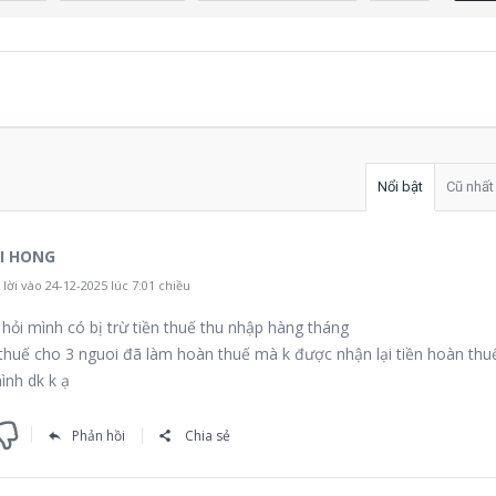
Nổi bật
Cũ nhất
I HONG
lời vào 24-12-2025 lúc 7:01 chiều
hỏi mình có bị trừ tiền thuế thu nhập hàng tháng
thuế cho 3 nguoi đã làm hoàn thuế mà k được nhận lại tiền hoàn thu
ình dk k ạ
Phản hồi
Chia sẻ