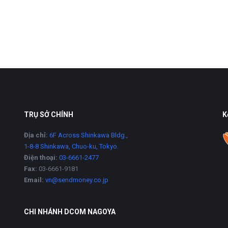
TRỤ SỞ CHÍNH
K
Địa chỉ:
6F Across Shinkawa Bldg.,
1-8-8 Shinkawa, Chuo-ku, Tokyo.
Điện thoại:
03-6661-2477
Fax:
03-6661-9181
Email:
vn@sendmoney.co.jp
CHI NHÁNH DCOM NAGOYA