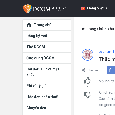
DCOM
DCOM
Tiếng Việt
Money
Money
Express
Khám
Express
Trang chủ
Trang Chủ
/
Chủ 
dẫn
phá
Đăng ký mới
đường
Thẻ DCOM
tech.mit
Ứng dụng DCOM
Thắc mắ
Cài đặt OTP và mật
Chia sẻ
khẩu
Mọi người 
Phí và tỷ giá
1
Xin chào, 
Hóa đơn hoàn thuế
Các năm t
xin giảm c
Chuyển tiền