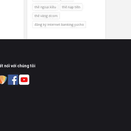
thẻ ngoại kiều
thẻ nạp tiền
thẻ vàng dcom
đăng ký internet banking yucho
ết nối với chúng tôi