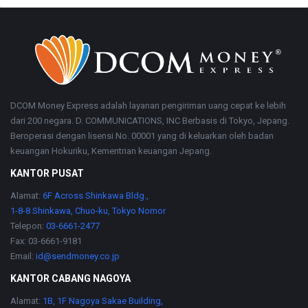
Footer
Tentang
DCOM Money Express adalah layanan pengiriman uang cepat ke lebih
dari 200 negara. D. COMMUNICATIONS, INC Berbasis di Tokyo, Jepang.
Beroperasi dengan lisensi No. 00001 yang di keluarkan oleh badan
keuangan Hokuriku, Kementrian keuangan Jepang.
KANTOR PUSAT
Alamat:
6F Across Shinkawa Bldg.,
1-8-8 Shinkawa, Chuo-ku, Tokyo Nomor
Telepon:
03-6661-2477
Fax: 03-6661-9181
Email:
id@sendmoney.co.jp
KANTOR CABANG NAGOYA
Alamat:
1B, 1F Nagoya Sakae Building,