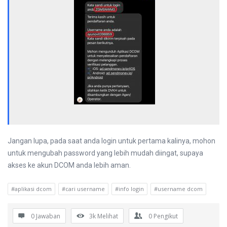
Jangan lupa, pada saat anda login untuk pertama kalinya, mohon
untuk mengubah password yang lebih mudah diingat, supaya
akses ke akun DCOM anda lebih aman.
#aplikasi dcom
#cari username
#info login
#username dcom
0 Jawaban
3k
Melihat
0
Pengikut