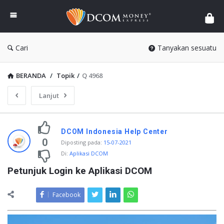
DCOM
Money
Express
Cari
Tanyakan sesuatu
BERANDA
/
Topik
/
Q 4968
Lanjut
DCOM Indonesia Help Center
0
Diposting pada
:
15-07-2021
Di:
Aplikasi DCOM
Petunjuk Login ke Aplikasi DCOM
Facebook