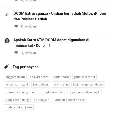
DCOM Extravaganza - Undian berhadiah Motor, iPhone
dan Puluhan Hadiah
0 Jawaban
Apakah Kartu ATM DCOM dapat digunakan di
minimarket / Konbini?
3 Jawaban
Tag pertanyaan
anggota dcom
aplikasi dcom
daftar baru
ganti kata sandi
kartu dcom gold
kartu silver
kirim uang
login ke aplikasi dcom
nomor rekening dcom
pendaftaran dcom
pengembalian pajak
pengiriman uang
pertanyaan
tambah penerima baru
update zairyu kado